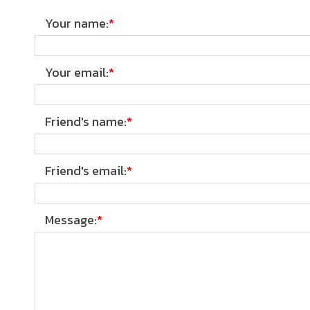
Your name
:
*
Your email
:
*
Friend's name
:
*
Friend's email
:
*
Message
:
*